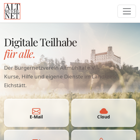
Digitale Teilhabe
für alle.
Der Bürgernetzverein Altmühltal e.V. –
Kurse, Hilfe und eigene Dienste im Landkreis
Eichstätt.
E-Mail
Cloud